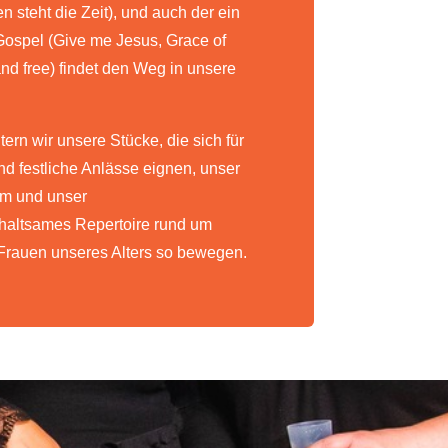
 steht die Zeit), und auch der ein
Gospel (Give me Jesus, Grace of
d free) findet den Weg in unsere
tern wir unsere Stücke, die sich für
d festliche Anlässe eignen, unser
m und unser
rhaltsames Repertoire rund um
Frauen unseres Alters so bewegen.