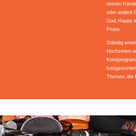
deinen Händen
oder andere 
God, Happy an
Probe.
Ständig erwei
Hochzeiten un
Krimiprogram
lustiges/unte
Themen, die 