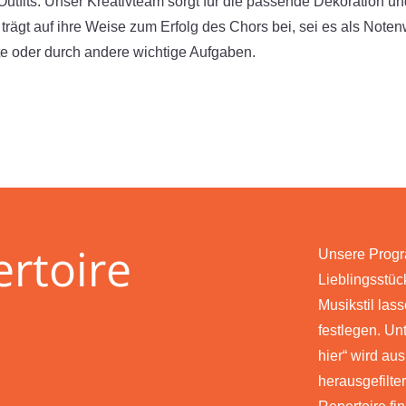
Outfits. Unser Kreativteam sorgt für die passende Dekoration u
 trägt auf ihre Weise zum Erfolg des Chors bei, sei es als Noten
te oder durch andere wichtige Aufgaben.
rtoire
Unsere Progr
Lieblingsstüc
Musikstil lass
festlegen. Un
hier“ wird au
herausgefilt