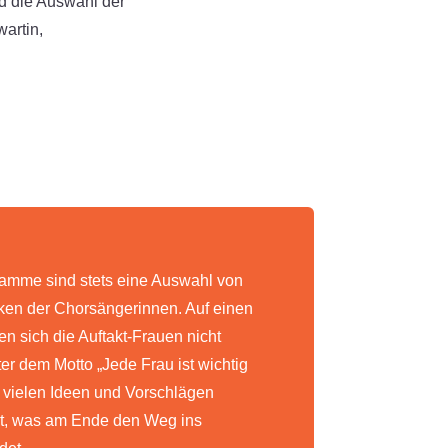
nd die Auswahl der
wartin,
amme sind stets eine Auswahl von
ken der Chorsängerinnen. Auf einen
en sich die Auftakt-Frauen nicht
ter dem Motto „Jede Frau ist wichtig
s vielen Ideen und Vorschlägen
ert, was am Ende den Weg ins