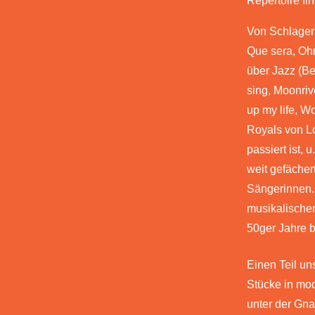
Repertoire fin
Von Schlager 
Que sera, Ohn
über Jazz (Bei
sing, Moonriv
up my life, Wo
Royals von Lo
passiert ist, 
weit gefächert
Sängerinnen.
musikalische
50ger Jahre b
Einen Teil un
Stücke in mo
unter der Gnad