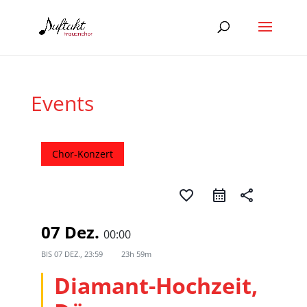
Events
Chor-Konzert
favorite_border
share
07 Dez.
00:00
BIS
07 DEZ., 23:59
23h 59m
Diamant-Hochzeit,