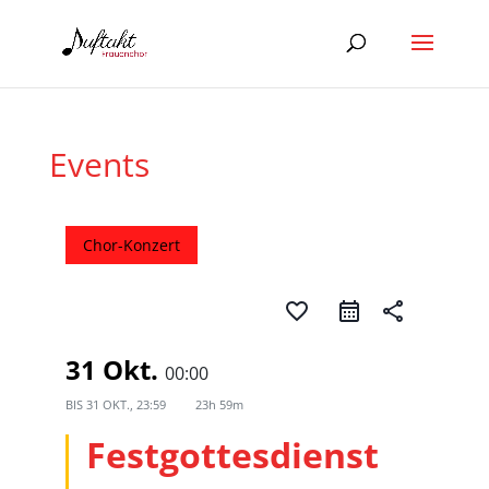
Events
Chor-Konzert
favorite_border
share
31 Okt.
00:00
BIS
31 OKT., 23:59
23h 59m
Festgottesdienst