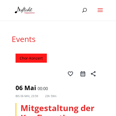
Events
Chor-Konzert
favorite_border
share
06 Mai
00:00
BIS
06 MAI, 23:59
23h 59m
Mitgestaltung der