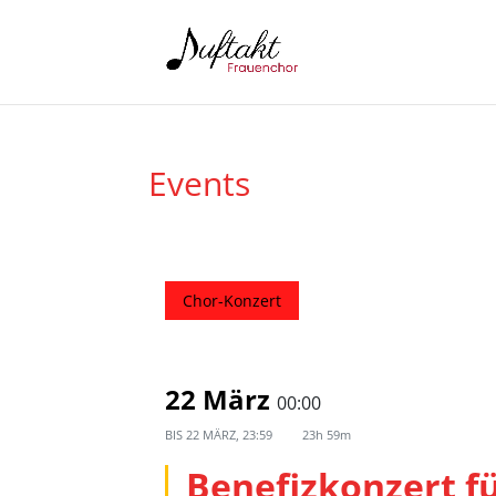
Events
Chor-Konzert
22 März
00:00
BIS
22 MÄRZ, 23:59
23h 59m
Benefizkonzert fü