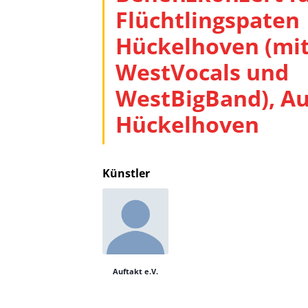
Flüchtlingspaten
Hückelhoven (mi
WestVocals und
WestBigBand), Au
Hückelhoven
Künstler
Auftakt e.V.