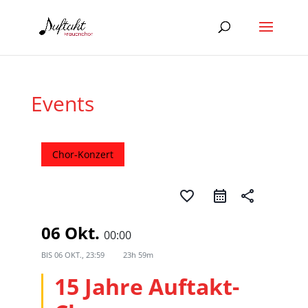
Events
Chor-Konzert
favorite_border
share
06 Okt.
00:00
BIS
06 OKT., 23:59
23h 59m
15 Jahre Auftakt-